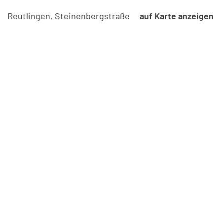
Reutlingen, Steinenbergstraße
auf Karte anzeigen
Kaufpreis
675.000,- €
Größe
ca. 120 qm
Wohneinheiten
23
Bezugsfertig
2024
Zimmer
4
Energieausweis
Bedarfsausweis / wesentl. Energieträger: Kraft-
Wärme-Kopplung / Endenergiebedarf: 56,7-58
kWh/(m²*a) / Energieklasse B
Wohnungstyp
Wohnung