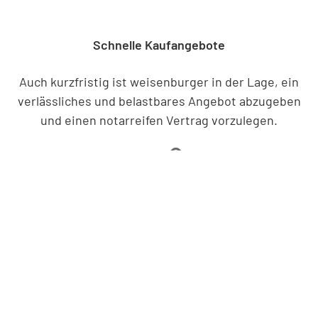
Schnelle Kaufangebote
Auch kurzfristig ist weisenburger in der Lage, ein
verlässliches und belastbares Angebot abzugeben
und einen notarreifen Vertrag vorzulegen.
Kaufverträge und Unterzeichnung
Die eingespielte Zusammenarbeit mit
verschiedenen Notaren garantiert eine rasche