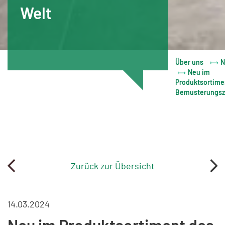
Welt
Über uns
N
Neu im
Produktsortime
Bemusterungsz
Zurück zur Übersicht
14.03.2024
Neu im Produktsortiment des